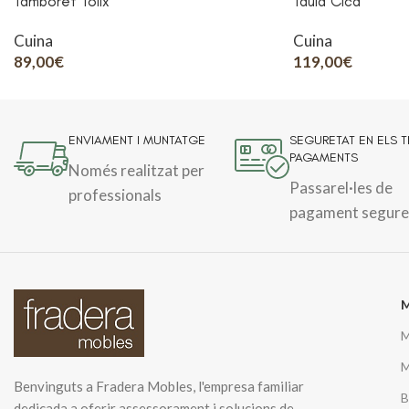
Tamboret Tolix
Taula Cica
Cuina
Cuina
89,00
€
119,00
€
ENVIAMENT I MUNTATGE
SEGURETAT EN ELS 
PAGAMENTS
Només realitzat per
Passarel·les de
professionals
pagament segure
M
M
M
Benvinguts a Fradera Mobles, l'empresa familiar
B
dedicada a oferir assessorament i solucions de