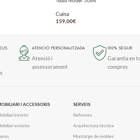
Taula model 3084
Cuina
159,00
€
TEUS
ATENCIÓ PERSONALITZADA
100% SEGUR
Atenció i
Garantia en t
assessorament
compres
s
OBILIARI I ACCESSORIS
SERVEIS
obiliari interior
Reformes
obiliari exterior
Arquitectura tècnica
anys
Muntatge de mobles