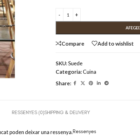
AFEGEI
Compare
Add to wishlist
SKU:
Suede
Categoria:
Cuina
Share:
RESSENYES (0)
SHIPPING & DELIVERY
Ressenyes
ficat poden deixar una ressenya.