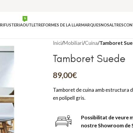
%
RI
FUSTERIA
OUTLET
REFORMES DE LA LLAR
MARQUES
NOSALTRES
CON
Inici
/
Mobiliari
/
Cuina
/
Tamboret Su
Tamboret Suede
89,00
€
Tamboret de cuina amb estructura de 
en polipell gris.
Possibilitat de veure 
nostre Showroom de 