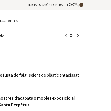
INICIAR SESSIÓ/REGISTRAR-SE
0
TACTA
BLOG
ede
fusta de faig i seient de plàstic entapissat
mostres d'acabats o mobles exposició al
Santa Perpètua.