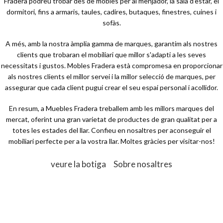
Fradera podreu trobar des de mobles per al menjador, la sala d'estar, el
dormitori, fins a armaris, taules, cadires, butaques, finestres, cuines i
sofàs.
A més, amb la nostra àmplia gamma de marques, garantim als nostres
clients que trobaran el mobiliari que millor s'adapti a les seves
necessitats i gustos. Mobles Fradera està compromesa en proporcionar
als nostres clients el millor servei i la millor selecció de marques, per
assegurar que cada client pugui crear el seu espai personal i acollidor.
En resum, a Muebles Fradera treballem amb les millors marques del
mercat, oferint una gran varietat de productes de gran qualitat per a
totes les estades del llar. Confieu en nosaltres per aconseguir el
mobiliari perfecte per a la vostra llar. Moltes gràcies per visitar-nos!
veure la botiga
Sobre nosaltres