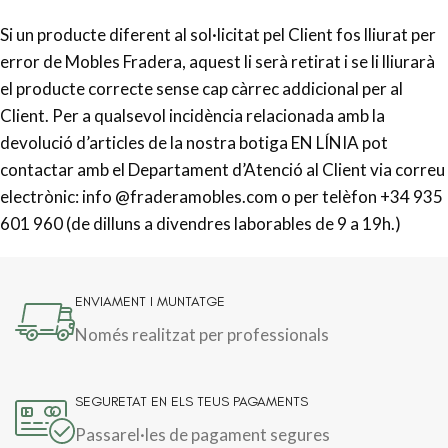
Si un producte diferent al sol·licitat pel Client fos lliurat per
error de Mobles Fradera, aquest li serà retirat i se li lliurarà
el producte correcte sense cap càrrec addicional per al
Client. Per a qualsevol incidència relacionada amb la
devolució d’articles de la nostra botiga EN LÍNIA pot
contactar amb el Departament d’Atenció al Client via correu
electrònic: info @fraderamobles.com o per telèfon +34 935
601 960 (de dilluns a divendres laborables de 9 a 19h.)
ENVIAMENT I MUNTATGE
Només realitzat per professionals
SEGURETAT EN ELS TEUS PAGAMENTS
Passarel·les de pagament segures