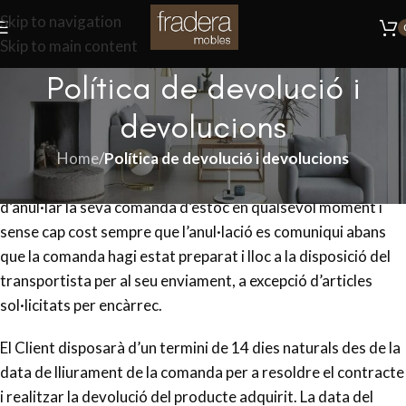
Skip to navigation
Skip to main content
Política de devolució i
devolucions
Home
/
Política de devolució i devolucions
Mobles Fradera garanteix als seus clients la possibilitat
d’anul·lar la seva comanda d’estoc en qualsevol moment i
sense cap cost sempre que l’anul·lació es comuniqui abans
que la comanda hagi estat preparat i lloc a la disposició del
transportista per al seu enviament, a excepció d’articles
sol·licitats per encàrrec.
El Client disposarà d’un termini de 14 dies naturals des de la
data de lliurament de la comanda per a resoldre el contracte
i realitzar la devolució del producte adquirit. La data del