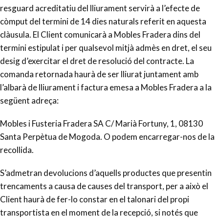
resguard acreditatiu del lliurament servirà a l’efecte de
còmput del termini de 14 dies naturals referit en aquesta
clàusula. El Client comunicarà a Mobles Fradera dins del
termini estipulat i per qualsevol mitjà admès en dret, el seu
desig d’exercitar el dret de resolució del contracte. La
comanda retornada haurà de ser lliurat juntament amb
l’albarà de lliurament i factura emesa a Mobles Fradera a la
següent adreça:
Mobles i Fusteria Fradera SA C/ Marià Fortuny, 1, 08130
Santa Perpètua de Mogoda. O podem encarregar-nos de la
recollida.
S’admetran devolucions d’aquells productes que presentin
trencaments a causa de causes del transport, per a això el
Client haurà de fer-lo constar en el talonari del propi
transportista en el moment de la recepció, si notés que