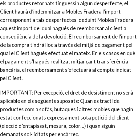
els productes retornats tinguessin algun desperfecte, el
Client haurà d’indemnitzar a Mobles Fradera l’import
corresponent a tals desperfectes, deduint Mobles Fradera
aquest import del qual hagués de reemborsar al client a
conseqüència de la devolució. El reemborsament de l’import
de la compra tindrà lloc a través del mitjà de pagament pel
qual el Client hagués efectuat el mateix. En els casos en què
el pagament s’hagués realitzat mitjançant transferència
bancària, el reemborsament s’efectuarà al compte indicat
pel Client.
IMPORTANT: Per excepció, el dret de desistiment no serà
aplicable en els següents suposats: Quan es tracti de
productes com a sofàs, butaques i altres mobles que hagin
estat confeccionats expressament sota petició del client
(elecció d’entapissat, mesura, color…) i quan siguin
demanats sol·licitats per encàrrec.