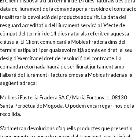
El Client disposarà d’un termini de 14 dies naturals des de la
data de lliurament de la comanda per a resoldre el contracte
i realitzar la devolució del producte adquirit. La data del
resguard acreditatiu del lliurament servirà a l’efecte de
còmput del termini de 14 dies naturals referit en aquesta
clàusula. El Client comunicarà a Mobles Fradera dins del
termini estipulat i per qualsevol mitjà admès en dret, el seu
desig d’exercitar el dret de resolució del contracte. La
comanda retornada haurà de ser lliurat juntament amb
l’albarà de lliurament i factura emesa a Mobles Fradera a la
següent adreça:
Mobles i Fusteria Fradera SA C/ Marià Fortuny, 1, 08130
Santa Perpètua de Mogoda. O podem encarregar-nos de la
recollida.
S’admetran devolucions d’aquells productes que presentin
trencaments a causa de causes del transport, per a això el