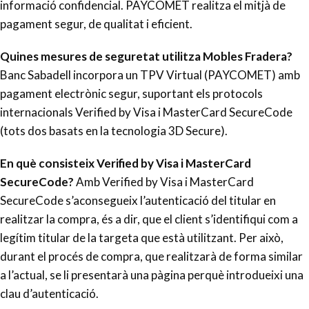
informació confidencial. PAYCOMET realitza el mitjà de
pagament segur, de qualitat i eficient.
Quines mesures de seguretat utilitza Mobles Fradera?
Banc Sabadell incorpora un TPV Virtual (PAYCOMET) amb
pagament electrònic segur, suportant els protocols
internacionals Verified by Visa i MasterCard SecureCode
(tots dos basats en la tecnologia 3D Secure).
En què consisteix Verified by Visa i MasterCard
SecureCode?
Amb Verified by Visa i MasterCard
SecureCode s’aconsegueix l’autenticació del titular en
realitzar la compra, és a dir, que el client s’identifiqui com a
legítim titular de la targeta que està utilitzant. Per això,
durant el procés de compra, que realitzarà de forma similar
a l’actual, se li presentarà una pàgina perquè introdueixi una
clau d’autenticació.