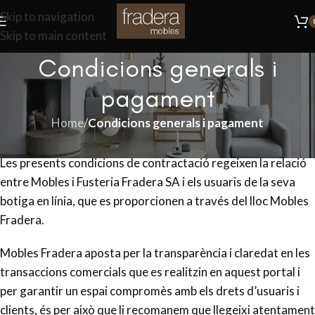
Skip to navigation
Skip to main content
Condicions generals i
pagament
Home
/
Condicions generals i pagament
Les presents condicions de contractació regeixen la relació
entre Mobles i Fusteria Fradera SA i els usuaris de la seva
botiga en línia, que es proporcionen a través del lloc Mobles
Fradera.
Mobles Fradera aposta per la transparència i claredat en les
transaccions comercials que es realitzin en aquest portal i
per garantir un espai compromès amb els drets d’usuaris i
clients, és per això que li recomanem que llegeixi atentament