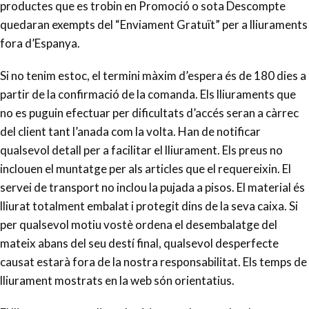
productes que es trobin en Promoció o sota Descompte
quedaran exempts del “Enviament Gratuït” per a lliuraments
fora d’Espanya.
Si no tenim estoc, el termini màxim d’espera és de 180 dies a
partir de la confirmació de la comanda. Els lliuraments que
no es puguin efectuar per dificultats d’accés seran a càrrec
del client tant l’anada com la volta. Han de notificar
qualsevol detall per a facilitar el lliurament. Els preus no
inclouen el muntatge per als articles que el requereixin. El
servei de transport no inclou la pujada a pisos. El material és
lliurat totalment embalat i protegit dins de la seva caixa. Si
per qualsevol motiu vostè ordena el desembalatge del
mateix abans del seu destí final, qualsevol desperfecte
causat estarà fora de la nostra responsabilitat. Els temps de
lliurament mostrats en la web són orientatius.