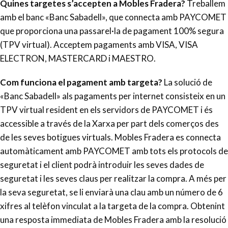
Quines targetes s’accepten a Mobles Fradera?
Treballem
amb el banc «Banc Sabadell», que connecta amb PAYCOMET
que proporciona una passarel·la de pagament 100% segura
(TPV virtual). Acceptem pagaments amb VISA, VISA
ELECTRON, MASTERCARD i MAESTRO.
Com funciona el pagament amb targeta?
La solució de
«Banc Sabadell» als pagaments per internet consisteix en un
TPV virtual resident en els servidors de PAYCOMET i és
accessible a través de la Xarxa per part dels comerços des
de les seves botigues virtuals. Mobles Fradera es connecta
automàticament amb PAYCOMET amb tots els protocols de
seguretat i el client podrà introduir les seves dades de
seguretat i les seves claus per realitzar la compra. A més per
la seva seguretat, se li enviarà una clau amb un número de 6
xifres al telèfon vinculat a la targeta de la compra. Obtenint
una resposta immediata de Mobles Fradera amb la resolució