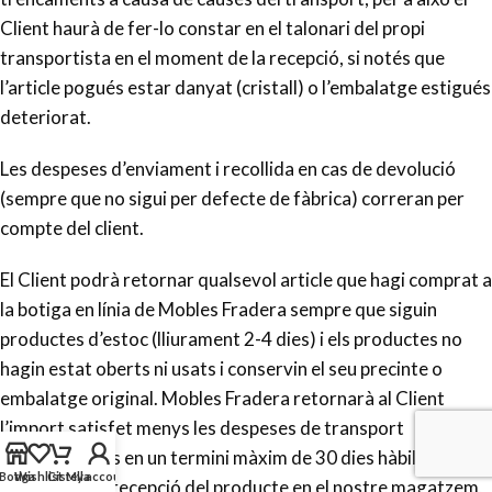
Client haurà de fer-lo constar en el talonari del propi
transportista en el moment de la recepció, si notés que
l’article pogués estar danyat (cristall) o l’embalatge estigués
deteriorat.
Les despeses d’enviament i recollida en cas de devolució
(sempre que no sigui per defecte de fàbrica) correran per
compte del client.
El Client podrà retornar qualsevol article que hagi comprat a
la botiga en línia de Mobles Fradera sempre que siguin
productes d’estoc (lliurament 2-4 dies) i els productes no
hagin estat oberts ni usats i conservin el seu precinte o
embalatge original. Mobles Fradera retornarà al Client
l’import satisfet menys les despeses de transport
corresponents en un termini màxim de 30 dies hàbils
Botiga
Wishlist
Cistella
My account
després de la recepció del producte en el nostre magatzem,