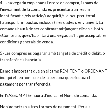
4- Una vegada emplenada l’ordre de compra, i abans de
l’enviament de la comanda es presentarà un resum
identificant el/els article/s adquirit/s, el seu preu total
(transport i impostos inclosos) i les dades d’enviament. La
comanda haurà de ser confirmat mitjançant clic en el botó
«Comprar», que s’habilitarà una vegada s’hagin acceptat les
condicions generals de venda.
5- Les compres es pagaran amb targeta de crèdit o dèbit, o
transferència bancària.
És molt important que en el camp REMITENT o ORDENANT
indiqui el seu nom, o el de la persona que efectua el
pagament per transferència.
En l'»ASSUMPTE» haurà d’indicar el Núm. de comanda.
No s’admetran altres formes de pagament. Per als