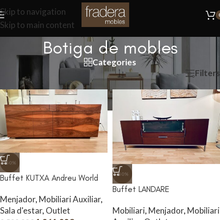
Skip to navigation
Skip to main content
Botiga de mobles
Categories
Inici
/
Botiga de mobles
Filters
-50%
-50%
Buffet KUTXA Andreu World
Buffet LANDARE
Menjador
,
Mobiliari Auxiliar
,
Sala d'estar
,
Outlet
Mobiliari
,
Menjador
,
Mobiliari