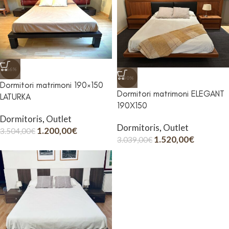
-66%
-50%
Dormitori matrimoni 190×150
Dormitori matrimoni ELEGANT
LATURKA
190X150
Dormitoris
,
Outlet
Dormitoris
,
Outlet
1.200,00
€
3.504,00
€
1.520,00
€
3.039,00
€