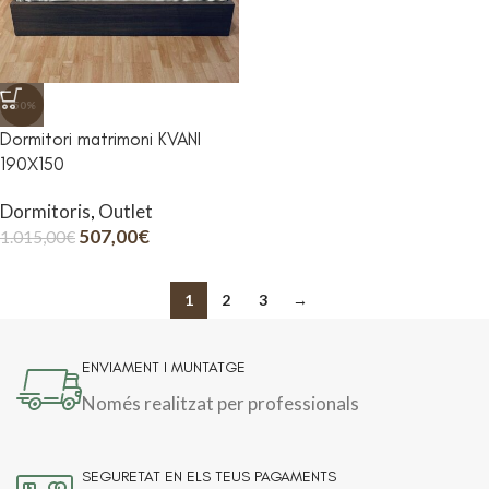
-50%
Dormitori matrimoni KVANI
190X150
Dormitoris
,
Outlet
507,00
€
1.015,00
€
1
2
3
→
ENVIAMENT I MUNTATGE
Només realitzat per professionals
SEGURETAT EN ELS TEUS PAGAMENTS