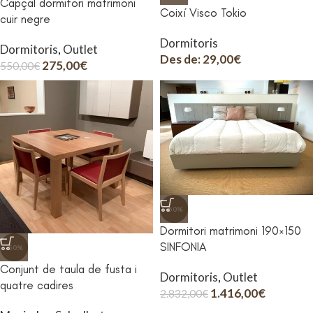
Capçal dormitori matrimoni
Coixí Visco Tokio
cuir negre
Dormitoris
Dormitoris
,
Outlet
Des de:
29,00
€
275,00
€
550,00
€
-50%
Dormitori matrimoni 190×150
SINFONIA
-50%
Conjunt de taula de fusta i
Dormitoris
,
Outlet
quatre cadires
1.416,00
€
2.832,00
€