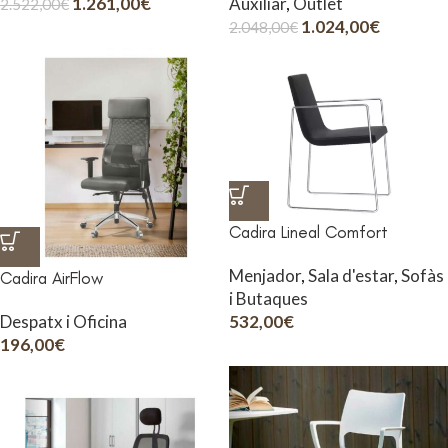
1.261,00
€
Auxiliar
,
Outlet
2.522,00
€
1.024,00
€
2.048,00
€
Cadira Lineal Comfort
Menjador
,
Sala d'estar
,
Sofàs
Cadira AirFlow
i Butaques
532,00
€
Despatx i Oficina
196,00
€