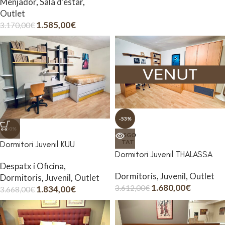
Menjador
,
Sala d'estar
,
Outlet
1.585,00
€
3.170,00
€
-53%
-50%
ESGO
TAT
Dormitori Juvenil KUU
Dormitori Juvenil THALASSA
Despatx i Oficina
,
Dormitoris
,
Juvenil
,
Outlet
Dormitoris
,
Juvenil
,
Outlet
1.680,00
€
3.612,00
€
1.834,00
€
3.668,00
€