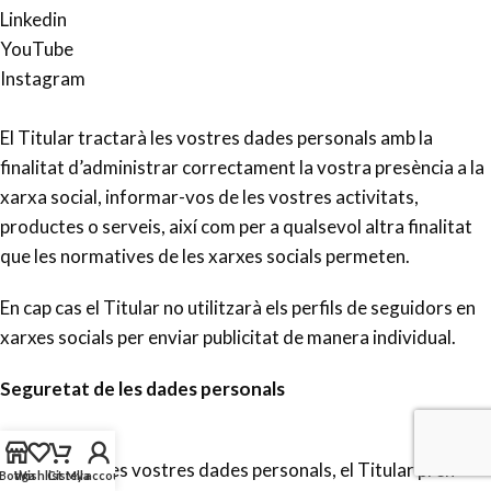
Linkedin
YouTube
Instagram
El Titular tractarà les vostres dades personals amb la
finalitat d’administrar correctament la vostra presència a la
xarxa social, informar-vos de les vostres activitats,
productes o serveis, així com per a qualsevol altra finalitat
que les normatives de les xarxes socials permeten.
En cap cas el Titular no utilitzarà els perfils de seguidors en
xarxes socials per enviar publicitat de manera individual.
Seguretat de les dades personals
Per protegir les vostres dades personals, el Titular pren
Botiga
Wishlist
Cistella
My account