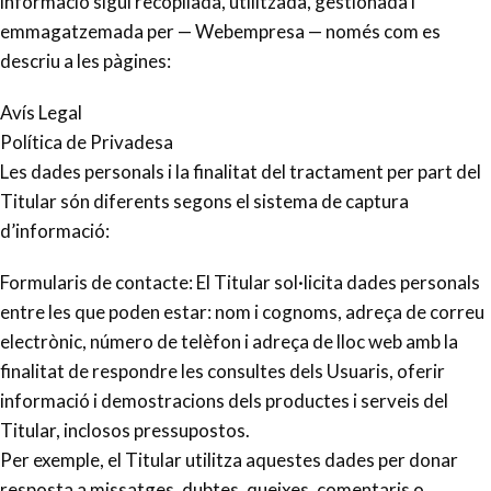
informació sigui recopilada, utilitzada, gestionada i
emmagatzemada per — Webempresa — només com es
descriu a les pàgines:
Avís Legal
Política de Privadesa
Les dades personals i la finalitat del tractament per part del
Titular són diferents segons el sistema de captura
d’informació:
Formularis de contacte: El Titular sol·licita dades personals
entre les que poden estar: nom i cognoms, adreça de correu
electrònic, número de telèfon i adreça de lloc web amb la
finalitat de respondre les consultes dels Usuaris, oferir
informació i demostracions dels productes i serveis del
Titular, inclosos pressupostos.
Per exemple, el Titular utilitza aquestes dades per donar
resposta a missatges, dubtes, queixes, comentaris o