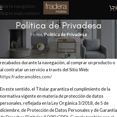
Skip to navigation
Skip to main content
Política de Privadesa
Home
/
Política de Privadesa
El Titular le informa sobre su Política de Privacidad
respecto del tratamiento y protección de los datos de
carácter personal de los usuarios y clientes que puedan ser
recabados durante la navegación, al comprar un producto o
al contratar un servicio a través del Sitio Web:
https:fraderamobles.com/
En este sentido, el Titular garantiza el cumplimiento de la
normativa vigente en materia de protección de datos
personales, reflejada en la Ley Orgánica 3/2018, de 5 de
diciembre, de Protección de Datos Personales y de Garantía