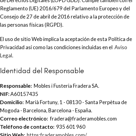
de Derechos Digitales (LOPD GDD). Cumple también con el
Reglamento (UE) 2016/679 del Parlamento Europeo y del
Consejo de 27 de abril de 2016 relativo a la protección de
las personas físicas (RGPD).
El uso de sitio Web implica la aceptación de esta Política de
Privacidad así como las condiciones incluidas en el
Aviso
Legal
.
Identidad del Responsable
Responsable:
Mobles i Fusteria Fradera SA.
NIF:
A60157435
Domicilio:
Marià Fortuny, 1 - 08130 - Santa Perpètua de
Mogoda - Barcelona, Barcelona - España.
Correo electrónico:
fradera@fraderamobles.com
Teléfono de contacto:
935 601 960
Sitio Web:
https:fraderamobles.com/