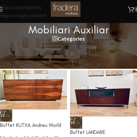
Skip to navigation
Skip to main content
Mobiliari Auxiliar
Categories
Rebedor · Miralls · Penjadors i altres
Inici
/
Mobiliari
/
Mobiliari Auxiliar
Filters
-50%
-50%
Buffet KUTXA Andreu World
Buffet LANDARE