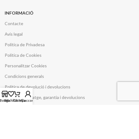
INFORMACIÓ
Contacte
Avís legal
Política de Privadesa
Política de Cookies
Personalitzar Cookies
Condicions generals
Política de devolució i devolucions
Entrega, muntatge, garantia i devolucions
Botiga
Wishlist
Cistella
My account