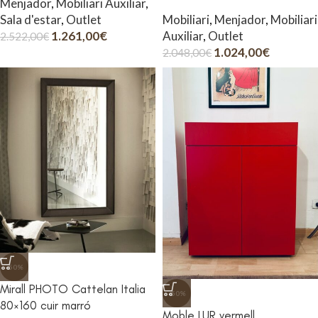
Menjador
,
Mobiliari Auxiliar
,
Sala d'estar
,
Outlet
Mobiliari
,
Menjador
,
Mobiliari
1.261,00
€
Auxiliar
,
Outlet
2.522,00
€
1.024,00
€
2.048,00
€
-50%
Mirall PHOTO Cattelan Italia
-50%
80×160 cuir marró
Moble LUR vermell