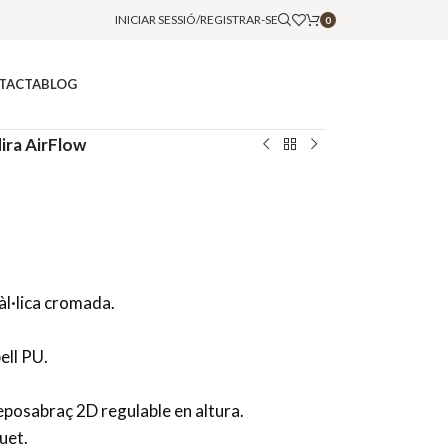
INICIAR SESSIÓ/REGISTRAR-SE
0
TACTA
BLOG
ira AirFlow
àl·lica cromada.
ell PU.
eposabraç 2D regulable en altura.
uet.