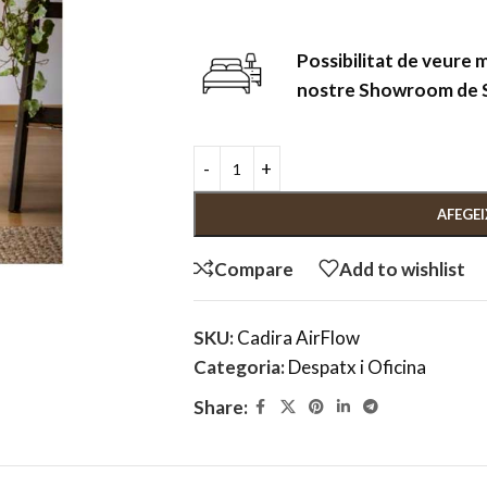
Possibilitat de veure 
nostre Showroom de 
AFEGEI
Compare
Add to wishlist
SKU:
Cadira AirFlow
Categoria:
Despatx i Oficina
Share: