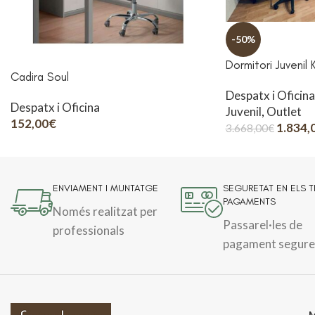
-50%
Dormitori Juvenil
Cadira Soul
Despatx i Oficina
Despatx i Oficina
Juvenil
,
Outlet
152,00
€
1.834,
3.668,00
€
ENVIAMENT I MUNTATGE
SEGURETAT EN ELS 
PAGAMENTS
Només realitzat per
Passarel·les de
professionals
pagament segure
M