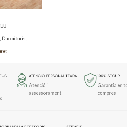
 KUU
,
Dormitoris
,
00
€
TEUS
ATENCIÓ PERSONALITZADA
100% SEGUR
Atenció i
Garantia en t
assessorament
compres
s
OBILIARI I ACCESSORIS
SERVEIS