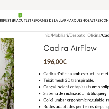
%
RI
FUSTERIA
OUTLET
REFORMES DE LA LLAR
MARQUES
NOSALTRES
CON
Inici
/
Mobiliari
/
Despatx i Oficina
/
Cad
Cadira AirFlow
196,00
€
Cadira d’oficina amb estructura met
Teixit mesh 3D transpirable.
Capçal i seient entapissats amb polip
Sistema de reclinació amb bloqueig.
Coixí lumbar ergonòmic regulable, r
Rodes adaptades per terres de parq