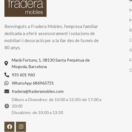
M
M
Benvinguts a Fradera Mobles, l'empresa familiar
B
dedicada a oferir assessorament i solucions de
C
mobiliari i decoració per a la llar des de fa més de
80 anys.
I
Marià Fortuny, 1, 08130 Santa Perpètua de
F
Mogoda, Barcelona
O
935 601 960
WhatsApp 686963731
fradera@fraderamobles.com
Dilluns a Divendres: de 10:00 a 13:30 i de 17:00 a
20:00
Dissabtes: de 10:00 a 13:30