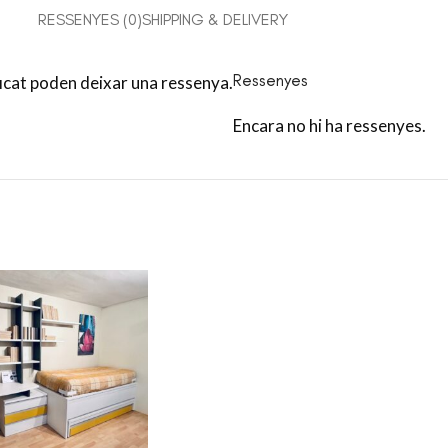
RESSENYES (0)
SHIPPING & DELIVERY
Ressenyes
ficat poden deixar una ressenya.
Encara no hi ha ressenyes.