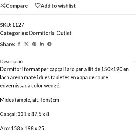
Compare
Add to wishlist
SKU:
1127
Categories:
Dormitoris
,
Outlet
Share:
Descripció
Dormitori format per capçal i aro per a llit de 150×190 en
laca arena mate i dues tauletes en xapa de roure
envernissada color wengé.
Mides (ample, alt, fons)cm
Capçal: 331 x 87,5 x 8
Aro: 158 x 198 x 25