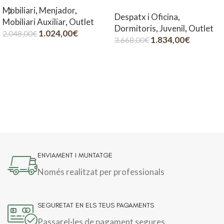
Mobiliari
,
Menjador
,
Despatx i Oficina
,
Mobiliari Auxiliar
,
Outlet
Dormitoris
,
Juvenil
,
Outlet
1.024,00
€
2.048,00
€
1.834,00
€
3.668,00
€
ENVIAMENT I MUNTATGE
Només realitzat per professionals
SEGURETAT EN ELS TEUS PAGAMENTS
Passarel·les de pagament segures