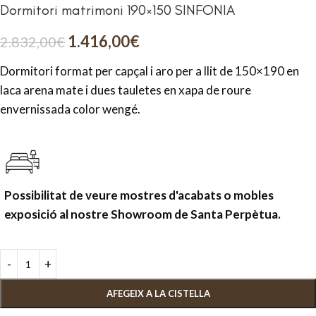
Dormitori matrimoni 190×150 SINFONIA
1.416,00
€
2.832,00
€
Dormitori format per capçal i aro per a llit de 150×190 en
laca arena mate i dues tauletes en xapa de roure
envernissada color wengé.
Possibilitat de veure mostres d'acabats o mobles
exposició al nostre Showroom de Santa Perpètua.
AFEGEIX A LA CISTELLA