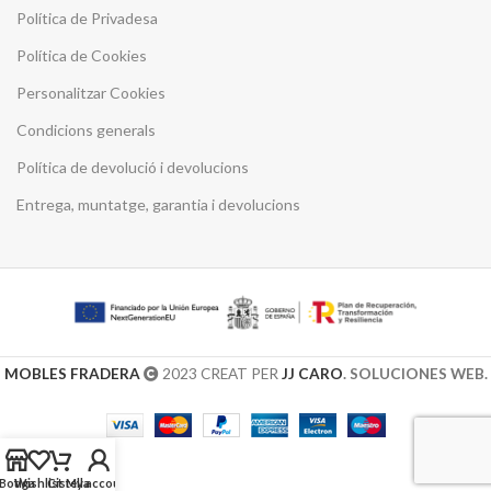
Política de Privadesa
Política de Cookies
Personalitzar Cookies
Condicions generals
Política de devolució i devolucions
Entrega, muntatge, garantia i devolucions
MOBLES FRADERA
2023 CREAT PER
JJ CARO
. SOLUCIONES WEB.
Botiga
Wishlist
Cistella
My account