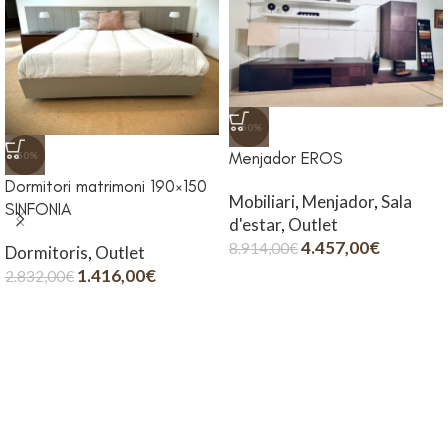
-50%
Menjador EROS
-50%
Dormitori matrimoni 190×150
Mobiliari
,
Menjador
,
Sala
SINFONIA
d'estar
,
Outlet
4.457,00
€
8.914,00
€
Dormitoris
,
Outlet
1.416,00
€
2.832,00
€